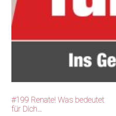
#199 Renate! Was bedeutet
für Dich…