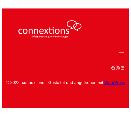
Faceboo
Instag
Linke
© 2023. connextions.
Gestaltet und angetrieben mit
WordPress