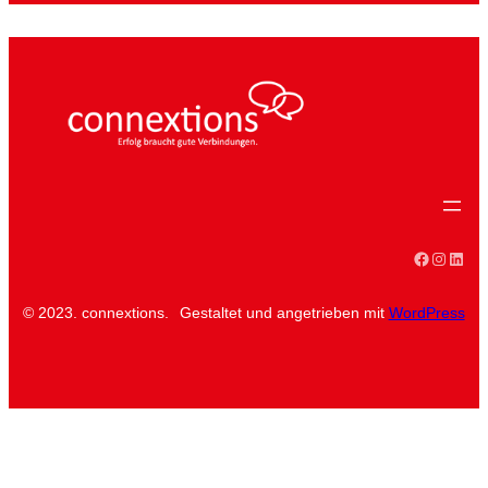
Faceboo
Instag
Linke
© 2023. connextions.
Gestaltet und angetrieben mit
WordPress