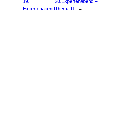
19.
20.Expertenabend –
Expertenabend
Thema IT
→