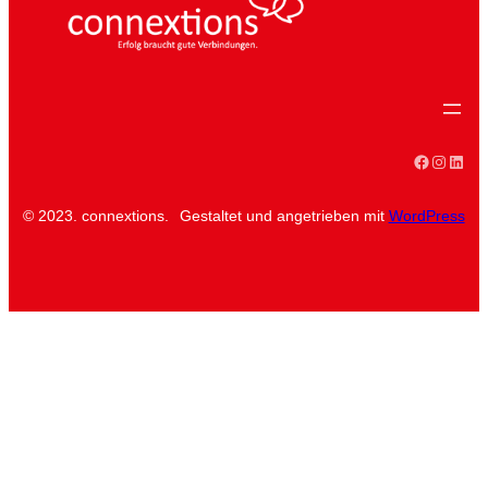
Faceboo
Instag
Linke
© 2023. connextions.
Gestaltet und angetrieben mit
WordPress