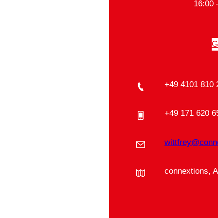
16:00 
G
+49 4101 810 
+49 171 620 6
wittfrey@conn
connextions, 