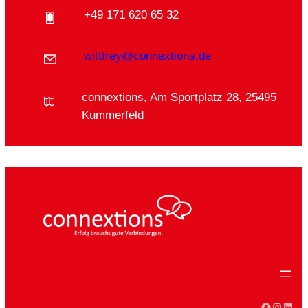
+49 171 620 65 32
wittfrey@connextions.de
connextions, Am Sportplatz 28, 25495
Kummerfeld
Faceboo
Instag
Linke