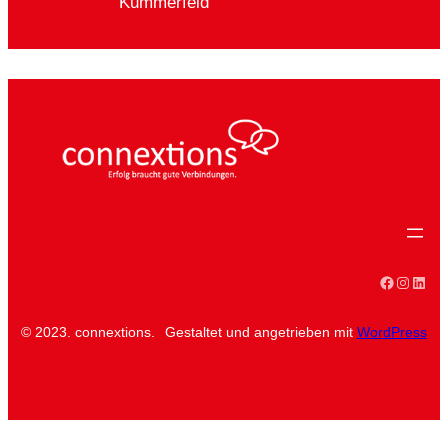
Kummerfeld
Faceboo
Instag
Linke
© 2023. connextions.
Gestaltet und angetrieben mit
WordPress