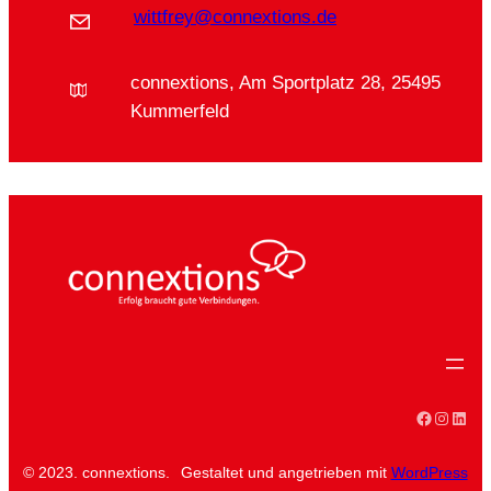
wittfrey@connextions.de
connextions, Am Sportplatz 28, 25495
Kummerfeld
Faceboo
Instag
Linke
© 2023. connextions.
Gestaltet und angetrieben mit
WordPress