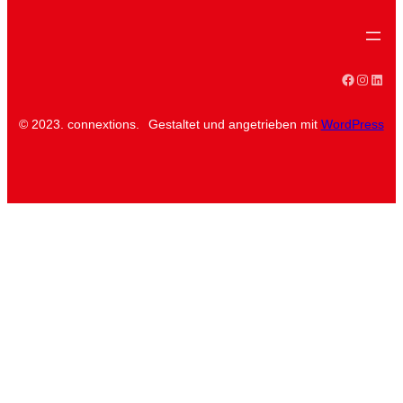
Faceboo
Instag
Linke
© 2023. connextions.
Gestaltet und angetrieben mit
WordPress