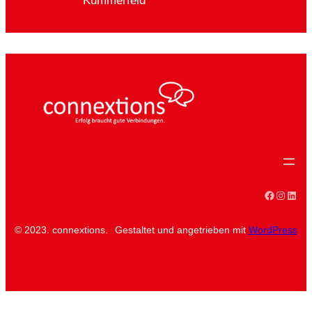
Kummerfeld
Faceboo
Instag
Linke
© 2023. connextions.
Gestaltet und angetrieben mit
WordPress