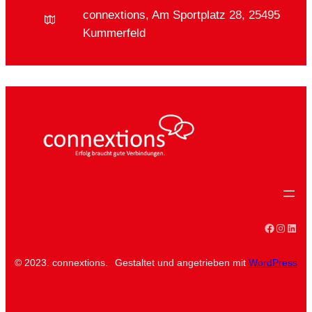
connextions, Am Sportplatz 28, 25495
Kummerfeld
Faceboo
Instag
Linke
© 2023. connextions.
Gestaltet und angetrieben mit
WordPress