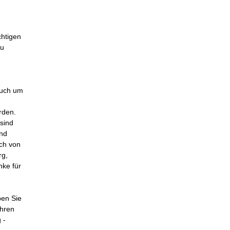
chtigen
zu
 auch um
rden.
sind
and
uch von
rg,
nke für
ben Sie
ahren
 -