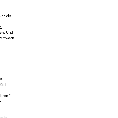
 er ein
.
d
en.
Und
Mittwoch
ss
iel.
ieren.“
a
duld,