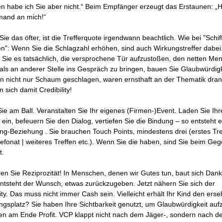
n habe ich Sie aber nicht.“ Beim Empfänger erzeugt das Erstaunen: „
mand an mich!“
ie das öfter, ist die Trefferquote irgendwann beachtlich. Wie bei "Schif
n": Wenn Sie die Schlagzahl erhöhen, sind auch Wirkungstreffer dabei
 Sie es tatsächlich, die versprochene Tür aufzustoßen, den netten Me
ls an anderer Stelle ins Gespräch zu bringen, bauen Sie Glaubwürdigk
n nicht nur Schaum geschlagen, waren ernsthaft an der Thematik dra
 sich damit Credibility!
Sie am Ball. Veranstalten Sie Ihr eigenes (Firmen-)Event. Laden Sie Ih
 ein, befeuern Sie den Dialog, vertiefen Sie die Bindung – so entsteht 
ng-Beziehung . Sie brauchen Touch Points, mindestens drei (erstes Tre
elefonat | weiteres Treffen etc.). Wenn Sie die haben, sind Sie beim Ge
t.
ren Sie Reziprozität! In Menschen, denen wir Gutes tun, baut sich Dank
entsteht der Wunsch, etwas zurückzugeben. Jetzt nähern Sie sich der
lity. Das muss nicht immer Cash sein. Vielleicht erhält Ihr Kind den ers
ngsplatz? Sie haben Ihre Sichtbarkeit genutzt, um Glaubwürdigkeit au
en am Ende Profit. VCP klappt nicht nach dem Jäger-, sondern nach 