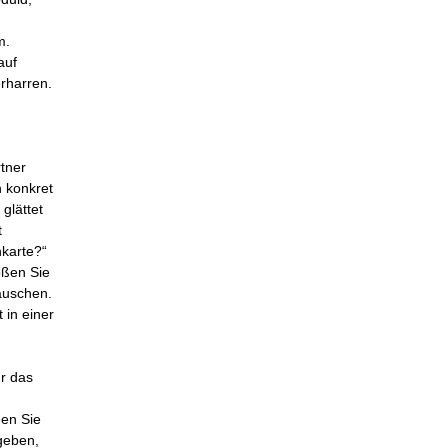
m.
auf
rharren.
tner
h konkret
glättet
t
nkarte?“
oßen Sie
auschen.
 in einer
ür das
gen Sie
rgeben,