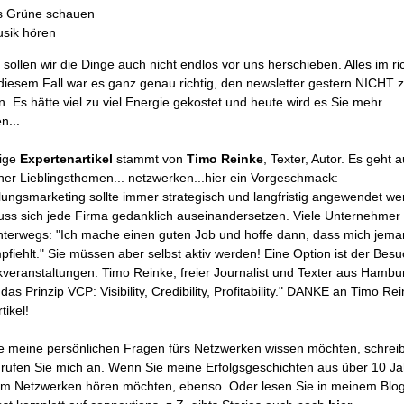
s Grüne schauen
sik hören
 sollen wir die Dinge auch nicht endlos vor uns herschieben. Alles im ri
diesem Fall war es ganz genau richtig, den newsletter gestern NICHT 
n. Es hätte viel zu viel Energie gekostet und heute wird es Sie mehr
n...
tige
Expertenartikel
stammt von
Timo Reinke
, Texter, Autor. Es geht
ner Lieblingsthemen... netzwerken...hier ein Vorgeschmack:
ungsmarketing sollte immer strategisch und langfristig angewendet we
ss sich jede Firma gedanklich auseinandersetzen. Viele Unternehmer 
nterwegs: "Ich mache einen guten Job und hoffe dann, dass mich jem
pfiehlt." Sie müssen aber selbst aktiv werden! Eine Option ist der Bes
veranstaltungen. Timo Reinke, freier Journalist und Texter aus Hambu
 das Prinzip VCP: Visibility, Credibility, Profitability." DANKE an Timo Rei
tikel!
 meine persönlichen Fragen fürs Netzwerken wissen möchten, schrei
 rufen Sie mich an. Wenn Sie meine Erfolgsgeschichten aus über 10 J
em Netzwerken hören möchten, ebenso. Oder lesen Sie in meinem Blog