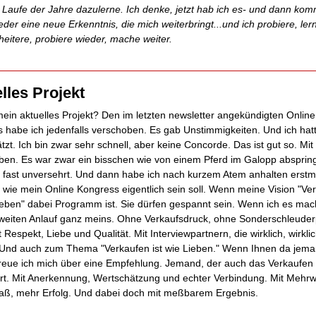
 Laufe der Jahre dazulerne. Ich denke, jetzt hab ich es- und dann kom
eder eine neue Erkenntnis, die mich weiterbringt...und ich probiere, ler
heitere, probiere wieder, mache weiter.
lles Projekt
mein aktuelles Projekt? Den im letzten newsletter angekündigten Online
 habe ich jedenfalls verschoben. Es gab Unstimmigkeiten. Und ich hat
tzt. Ich bin zwar sehr schnell, aber keine Concorde. Das ist gut so. Mi
ben. Es war zwar ein bisschen wie von einem Pferd im Galopp abspring
 fast unversehrt. Und dann habe ich nach kurzem Atem anhalten erst
, wie mein Online Kongress eigentlich sein soll. Wenn meine Vision "Ve
Lieben" dabei Programm ist. Sie dürfen gespannt sein. Wenn ich es mac
weiten Anlauf ganz meins. Ohne Verkaufsdruck, ohne Sonderschleuderp
 Respekt, Liebe und Qualität. Mit Interviewpartnern, die wirklich, wirkli
Und auch zum Thema "Verkaufen ist wie Lieben." Wenn Ihnen da jem
, freue ich mich über eine Empfehlung. Jemand, der auch das Verkaufen
rt. Mit Anerkennung, Wertschätzung und echter Verbindung. Mit Mehrw
ß, mehr Erfolg. Und dabei doch mit meßbarem Ergebnis.