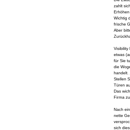
zahlt si
Erhöhen 
Wichtig 
frische 
Aber bit
Zurückha
Visibili
etwas (a
für Sie t
die Woge
handelt.
Stellen 
Türen au
Das wich
Firma zu
Nach ein
nette Ge
versproc
sich die