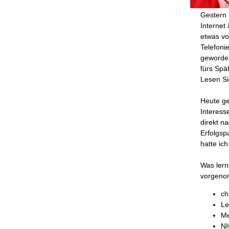
Gestern 
Internet
etwas vo
Telefoni
geworden
fürs Spä
Lesen Si
Heute ge
Interess
direkt n
Erfolgsp
hatte ich
Was lern
vorgeno
ch
Le
Me
NI