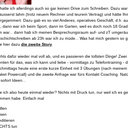
hatte ich allerdings auch so gar keinen Drive zum Schreiben. Dazu war
 äusserst lahm (trotz neuem Rechner und teurem Vertrag) und hätte Ih
rgejammert. Dazu gab es so viel Anderes, operatives Geschäft, d.h. a
e, dann war ich beim Sport, dann im Garten, weil es doch noch 18 Gra
 war... dann hab ich meinen Besprechungsraum auf- und zT umgeräu
tschichtschreiben ab 23h war ich zu müde... Was hat mich gestern so 
e hier dazu
die zweite Story
.
hts dafür wieder mal voll ab, und es passieren die tollsten Dinge! Zwe
enten für das, was ich kann und liebe - vormittags zu Telefontraining - 
achmittags heute eine erste kurze Einheit mit 3 Übungen (nach meinem
aket Powercall) und die zweite Anfrage war fürs Kontakt Coaching. Natü
 sofort Ideen...
e ich also heute einmal wieder? Nichts mit Druck tun, nur weil ich es ge
mmen habe. Einfach mal
illen
sen
ditieren
CHTS tun