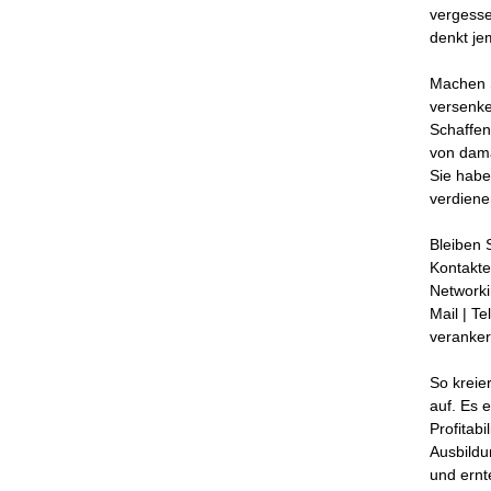
vergesse
denkt je
Machen S
versenke
Schaffen
von dama
Sie habe
verdienen
Bleiben 
Kontakte
Networki
Mail | T
veranker
So kreie
auf. Es 
Profitabi
Ausbildu
und ernt