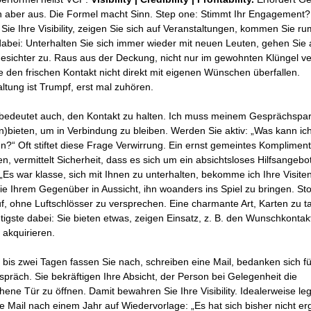
ch aber aus. Die Formel macht Sinn. Step one: Stimmt Ihr Engagement?
Sie Ihre Visibility, zeigen Sie sich auf Veranstaltungen, kommen Sie ru
dabei: Unterhalten Sie sich immer wieder mit neuen Leuten, gehen Sie 
Gesichter zu. Raus aus der Deckung, nicht nur im gewohnten Klüngel ve
te den frischen Kontakt nicht direkt mit eigenen Wünschen überfallen.
ltung ist Trumpf, erst mal zuhören.
ty bedeutet auch, den Kontakt zu halten. Ich muss meinem Gesprächspar
n)bieten, um in Verbindung zu bleiben. Werden Sie aktiv: „Was kann ic
un?“ Oft stiftet diese Frage Verwirrung. Ein ernst gemeintes Kompliment 
n, vermittelt Sicherheit, dass es sich um ein absichtsloses Hilfsangebo
 „Es war klasse, sich mit Ihnen zu unterhalten, bekomme ich Ihre Visite
Sie Ihrem Gegenüber in Aussicht, ihn woanders ins Spiel zu bringen. St
f, ohne Luftschlösser zu versprechen. Eine charmante Art, Karten zu t
tigste dabei: Sie bieten etwas, zeigen Einsatz, z. B. den Wunschkontakt
 akquirieren.
 bis zwei Tagen fassen Sie nach, schreiben eine Mail, bedanken sich f
spräch. Sie bekräftigen Ihre Absicht, der Person bei Gelegenheit die
hene Tür zu öffnen. Damit bewahren Sie Ihre Visibility. Idealerweise le
se Mail nach einem Jahr auf Wiedervorlage: „Es hat sich bisher nicht e