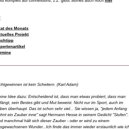
t komplett auf connextions, z.Z. gibts Stories auch noch
hier
t
tat des Monats
tuelles Projekt
chtipp
pertenartikel
rmine
chtgewinnen ist kein Scheitern.
(Karl Adam)
ine Idee dazu: Entscheidend ist, dass man etwas probiert, dass man
fängt, sein Bestes gibt und Mut beweist. Nicht nur im Sport, auch im
ben überhaupt. Das ist schon sehr viel... Sie wissen ja, "jedem Anfang
hnt ein Zauber inne" sagt Hermann Hesse in seinem Gedicht "Stufen".
d manchmal hält sich dieser Zauber - oder er wird zu einem
sgewachsenen Wunder...Ich finde das immer wieder erstaunlich wie ic