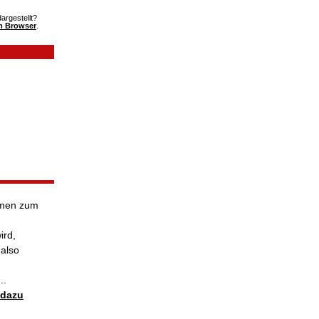
dargestellt?
im Browser
.
ommen zum
ird,
.also
..
 dazu