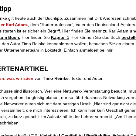
tipp
nke gilt heute auch der Buchtipp. Zusammen mit Dirk Andresen schrieb
er Karl Adam.
, dem "Ruderprofessor", Vater des Deutschland-Achters
isterten ist er sicher ein Begriff. Hier finden Sie mehr zu Karl Adam
un
 zum Buch.
Hier finden Sie
Kapitel 1
Hier können Sie das Buch
bestell
 den Autor Timo Reinke kennenlernen wollen, besuchen Sie an einem 
er Unternehmerteam in Lokstedt. Einfach anmelden bei mir.
ERTENARTIKEL
en, was wir säen
von
Timo Reinke
, Texter und Autor.
chüsse sind illusorisch. Wer eine Netzwerk- Veranstaltung besucht, mu
sch vorgehen, langfristig planen, nur so führt Business-Networking zum Z
 Networker outen sich mit dem hastigen Urteil: „Hier sind gar nicht die
 versammelt, die mich interessieren. Ich kann hier kein Geschäft gener
alsch, zu kurz gedacht. Im Aufsatz hätte der Lehrer vermerkt: „Am Them
schrieben.“
erformel heißt VCP:
Visibility | Credibility | Profitability.
Erfordert Ge