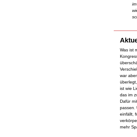
im
wi
sc
Aktue
Was ist 
Kongress
überschä
Verschie
war aber
überlegt
ist wie 
das im z
Dafür mit
passen. 
einfällt
verkörpe
mehr Spa