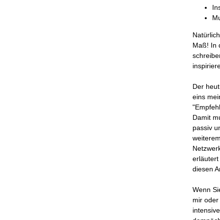
In
Mu
Natürlich
Maß! In 
schreibe
inspiriere
Der heu
eins mei
"Empfehl
Damit mu
passiv u
weiterem
Netzwerk
erläutert
diesen Ar
Wenn Sie
mir oder
intensiv