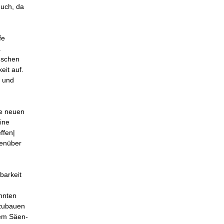
Huch, da
fe
.
nschen
eit auf.
n und
re neuen
eine
ffen|
genüber
barkeit
ehnten
fzubauen
dem Säen-