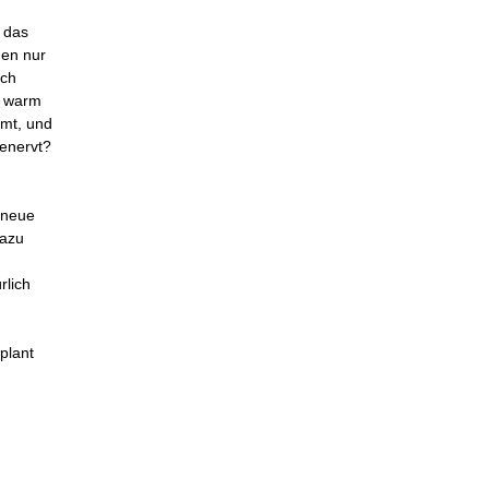
 das
nen nur
uch
d warm
mt, und
genervt?
i neue
dazu
rlich
plant