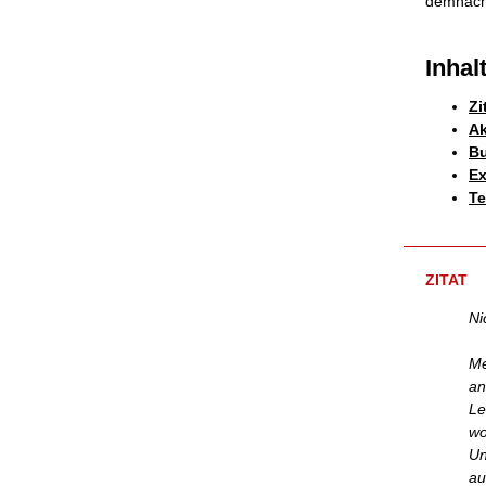
demnächs
Inhal
Zi
Ak
Bu
Ex
Te
ZITAT
Ni
Me
an
Le
wo
Un
au