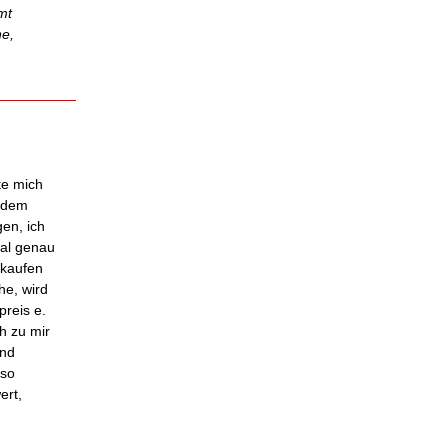
mt
ne,
te mich
t dem
en, ich
mal genau
rkaufen
he, wird
reis e.
ch zu mir
and
 so
ert,