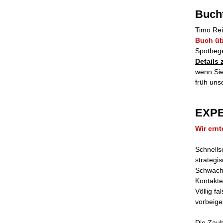
Buch
Timo Rei
Buch üb
Spotbege
Details
wenn Sie
früh uns
EXP
Wir ernt
Schnells
strategi
Schwache
Kontakte
Völlig f
vorbeige
Die Zaub