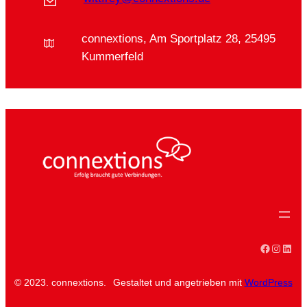
connextions, Am Sportplatz 28, 25495
Kummerfeld
Faceboo
Instag
Linke
© 2023. connextions.
Gestaltet und angetrieben mit
WordPress