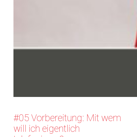
#05 Vorbereitung: Mit wem
will ich eigentlich