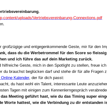
ertriebsvereinbarung.
wp-content/uploads/Vertriebsvereinbarung-Connextions.pdf
en.
hr großzügige und entgegenkommende Geste, mir für den Imp
nk, dass du die Werbetrommel für den Score so fleissig 
en und ich führe das auf dein Marketing zurück.
ilfreiche Geste, mich in den Spotlight zu stellen, freue ich
r du brauchst beglücken darf und stehe dir für alle Fragen
 Online Kalender
, der für dich passt:
acht, du hast wohl ein Talent, interessante Leute anzuziehe
hsten Tagen mit einigen zum Kennenlerngespräch verabrede
h das Meeting geführt hast, wie du das Timing super eing
de Worte hattest, wie die Verbindung zu dir entstanden i