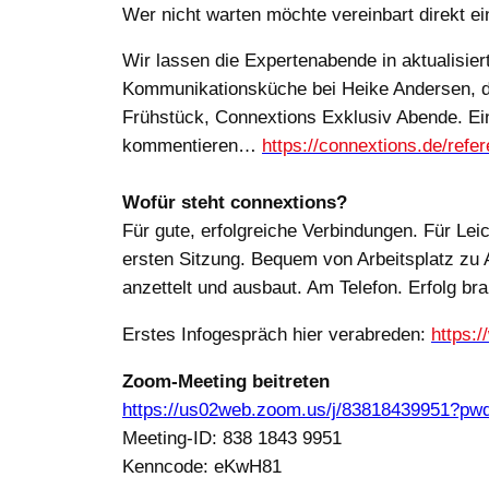
Wer nicht warten möchte vereinbart direkt e
Wir lassen die Expertenabende in aktualisie
Kommunikationsküche bei Heike Andersen, da
Frühstück, Connextions Exklusiv Abende. Ein
kommentieren…
https://connextions.de/ref
Wofür steht connextions?
Für gute, erfolgreiche Verbindungen. Für Le
ersten Sitzung. Bequem von Arbeitsplatz zu A
anzettelt und ausbaut. Am Telefon. Erfolg b
Erstes Infogespräch hier verabreden:
https:/
Zoom-Meeting beitreten
https://us02web.zoom.us/j/83818439951
Meeting-ID: 838 1843 9951
Kenncode: eKwH81