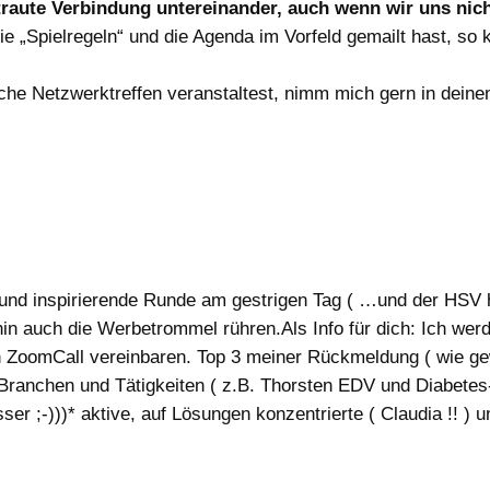
aute Verbindung untereinander, auch wenn wir uns nicht
die „Spielregeln“ und die Agenda im Vorfeld gemailt hast, so
he Netzwerktreffen veranstaltest, nimm mich gern in deinen 
te und inspirierende Runde am gestrigen Tag ( …und der HS
hin auch die Werbetrommel rühren.Als Info für dich: Ich we
n ZoomCall vereinbaren. Top 3 meiner Rückmeldung ( wie ge
ranchen und Tätigkeiten ( z.B. Thorsten EDV und Diabetes-Ber
r ;-)))* aktive, auf Lösungen konzentrierte ( Claudia !! )