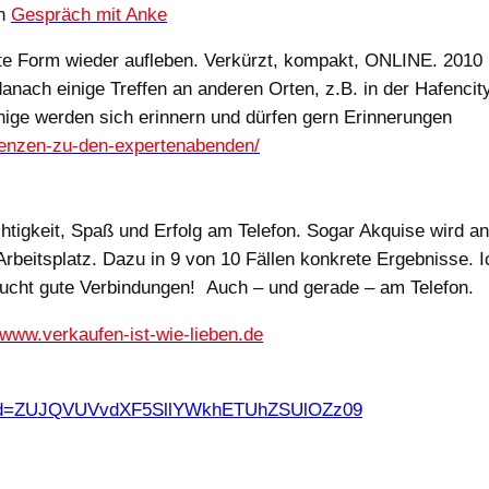
in
Gespräch mit Anke
rte Form wieder aufleben. Verkürzt, kompakt, ONLINE. 2010 
nach einige Treffen an anderen Orten, z.B. in der Hafenci
ige werden sich erinnern und dürfen gern Erinnerungen
erenzen-zu-den-expertenabenden/
ichtigkeit, Spaß und Erfolg am Telefon. Sogar Akquise wird 
rbeitsplatz. Dazu in 9 von 10 Fällen konkrete Ergebnisse. 
raucht gute Verbindungen! Auch – und gerade – am Telefon.
/www.verkaufen-ist-wie-lieben.de
?pwd=ZUJQVUVvdXF5SllYWkhETUhZSUlOZz09