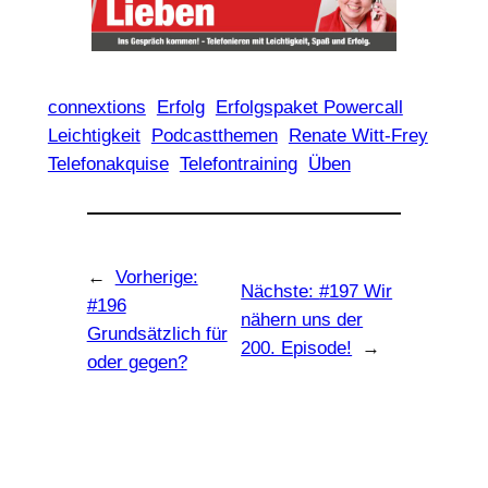
connextions
Erfolg
Erfolgspaket Powercall
Leichtigkeit
Podcastthemen
Renate Witt-Frey
Telefonakquise
Telefontraining
Üben
←
Vorherige:
Nächste:
#197 Wir
#196
nähern uns der
Grundsätzlich für
200. Episode!
→
oder gegen?