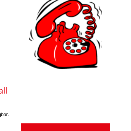
ll
gbar.