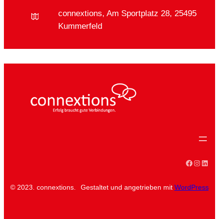
connextions, Am Sportplatz 28, 25495
Kummerfeld
Faceboo
Instag
Linke
© 2023. connextions.
Gestaltet und angetrieben mit
WordPress