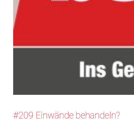
#209 Einwände behandeln?