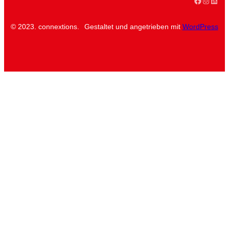
Faceboo
Instag
Linke
© 2023. connextions.
Gestaltet und angetrieben mit
WordPress