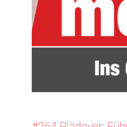
#264 Plädoyer: Füh