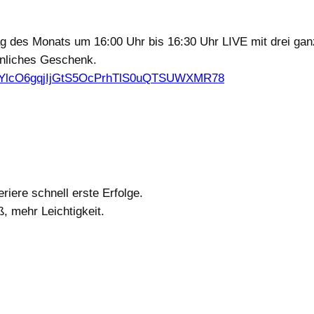
 des Monats um 16:00 Uhr bis 16:30 Uhr LIVE mit drei ganz
önliches Geschenk.
r/tZYlcO6gqjIjGtS5OcPrhTlS0uQTSUWXMR78
riere schnell erste Erfolge.
, mehr Leichtigkeit.