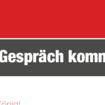
önig!