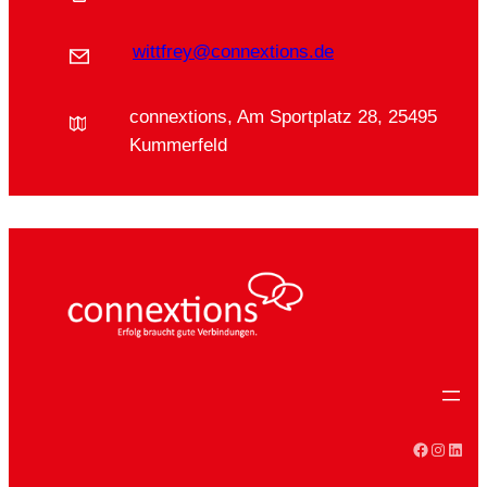
wittfrey@connextions.de
connextions, Am Sportplatz 28, 25495
Kummerfeld
Faceboo
Instag
Linke