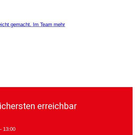
leicht gemacht. Im Team mehr
ichersten erreichbar
– 13:00