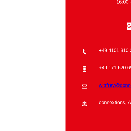
16:00 
G
+49 4101 810 
+49 171 620 6
wittfrey@conn
connextions, 