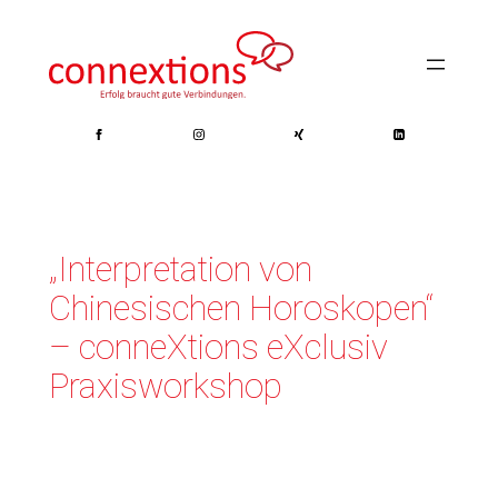
Zum
Inhalt
springen
„Interpretation von
Chinesischen Horoskopen“
– conneXtions eXclusiv
Praxisworkshop