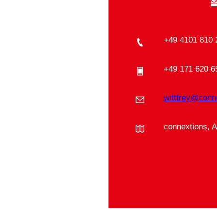
+49 4101 810 
+49 171 620 6
wittfrey@conn
connextions, 