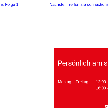
ns Folge 1
Nächste:
Treffen sie connextion
Persönlich am s
Montag – Freitag
12:00 
16:00 
G