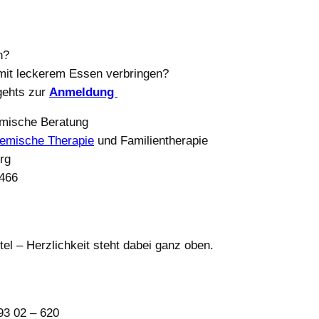
n?
it leckerem Essen verbringen?
gehts zur
Anmeldung
emische Beratung
temische Therapie
und Familientherapie
rg
 466
tel – Herzlichkeit steht dabei ganz oben.
93 02 – 620