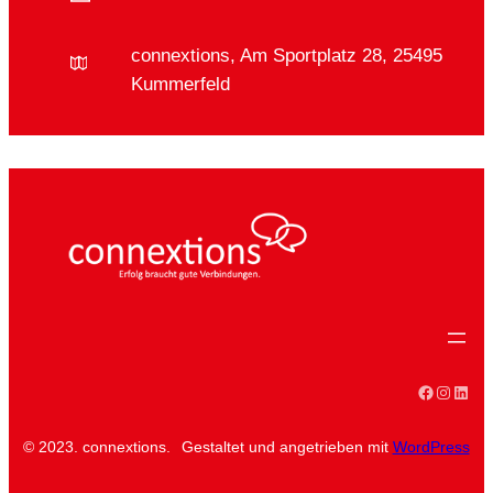
connextions, Am Sportplatz 28, 25495
Kummerfeld
Faceboo
Instag
Linke
© 2023. connextions.
Gestaltet und angetrieben mit
WordPress