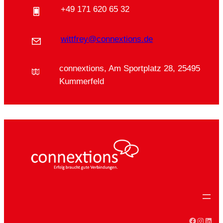
+49 171 620 65 32
wittfrey@connextions.de
connextions, Am Sportplatz 28, 25495
Kummerfeld
Faceboo
Instag
Linke