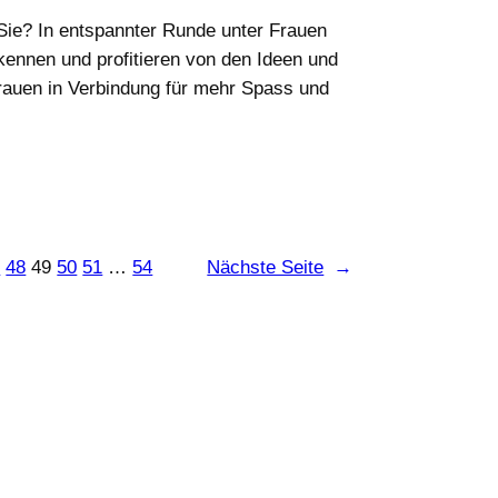
ie? In entspannter Runde unter Frauen
h kennen und profitieren von den Ideen und
rauen in Verbindung für mehr Spass und
7
48
49
50
51
…
54
Nächste Seite
→