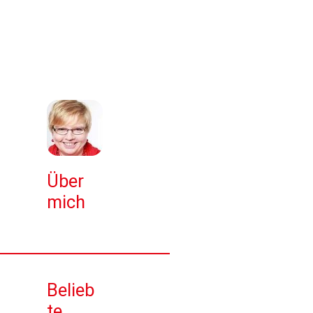
Über
mich
Belieb
te