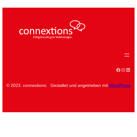
Faceboo
Instag
Linke
© 2023. connextions.
Gestaltet und angetrieben mit
WordPress