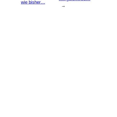
wie bisher…
→