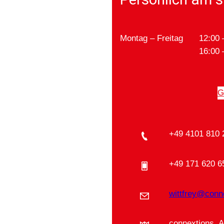
Montag – Freitag
12:00 
16:00 
G
+49 4101 810 
+49 171 620 6
wittfrey@conn
connextions, 