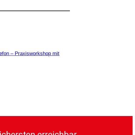
efon – Praxisworkshop mit
ichersten erreichbar